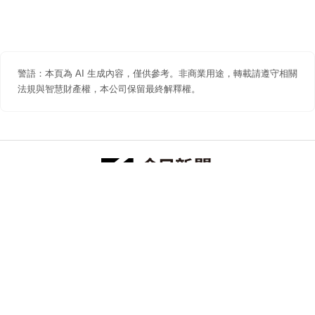
警語：本頁為 AI 生成內容，僅供參考。非商業用途，轉載請遵守相關
法規與智慧財產權，本公司保留最終解釋權。
防詐聲明
著作權聲明
免責聲明
關於我們
隱私權聲明
合作提案
追蹤 NOWNEWS 今日新聞