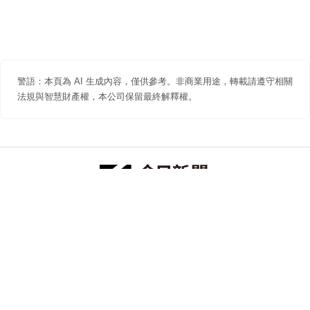
警語：本頁為 AI 生成內容，僅供參考。非商業用途，轉載請遵守相關
法規與智慧財產權，本公司保留最終解釋權。
防詐聲明
著作權聲明
免責聲明
關於我們
隱私權聲明
合作提案
追蹤 NOWNEWS 今日新聞