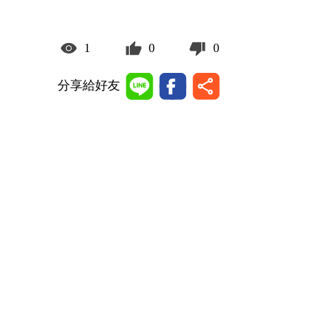
1
0
0
分享給好友