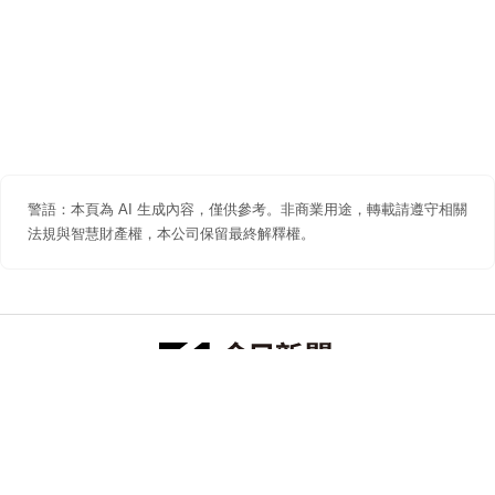
警語：本頁為 AI 生成內容，僅供參考。非商業用途，轉載請遵守相關
法規與智慧財產權，本公司保留最終解釋權。
防詐聲明
著作權聲明
免責聲明
關於我們
隱私權聲明
合作提案
追蹤 NOWNEWS 今日新聞