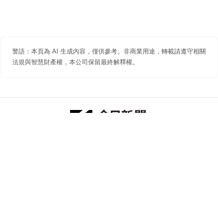
警語：本頁為 AI 生成內容，僅供參考。非商業用途，轉載請遵守相關
法規與智慧財產權，本公司保留最終解釋權。
防詐聲明
著作權聲明
免責聲明
關於我們
隱私權聲明
合作提案
追蹤 NOWNEWS 今日新聞