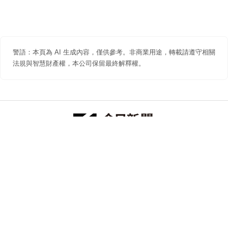
警語：本頁為 AI 生成內容，僅供參考。非商業用途，轉載請遵守相關
法規與智慧財產權，本公司保留最終解釋權。
防詐聲明
著作權聲明
免責聲明
關於我們
隱私權聲明
合作提案
追蹤 NOWNEWS 今日新聞