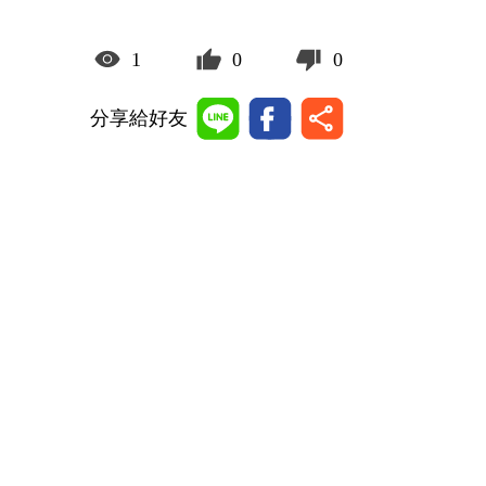
1
0
0
分享給好友