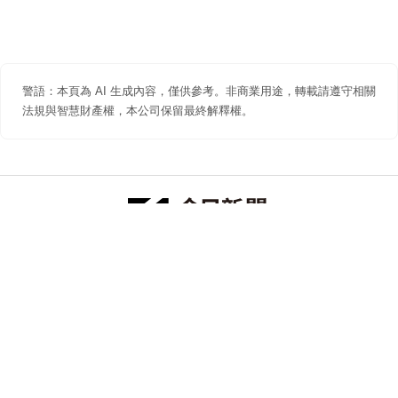
警語：本頁為 AI 生成內容，僅供參考。非商業用途，轉載請遵守相關
法規與智慧財產權，本公司保留最終解釋權。
防詐聲明
著作權聲明
免責聲明
關於我們
隱私權聲明
合作提案
追蹤 NOWNEWS 今日新聞