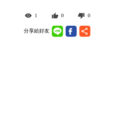
1
0
0
分享給好友