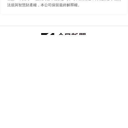
法規與智慧財產權，本公司保留最終解釋權。
防詐聲明
著作權聲明
免責聲明
關於我們
隱私權聲明
合作提案
追蹤 NOWNEWS 今日新聞
© 今日傳媒(股)公司版權所有，非經授權，不許轉載本網站內容 ©
2026 NOWNEWS.com. All Rights Reserved.