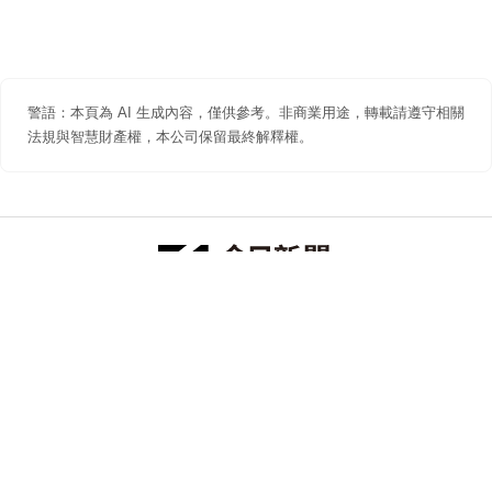
警語：本頁為 AI 生成內容，僅供參考。非商業用途，轉載請遵守相關
法規與智慧財產權，本公司保留最終解釋權。
防詐聲明
著作權聲明
免責聲明
關於我們
隱私權聲明
合作提案
追蹤 NOWNEWS 今日新聞