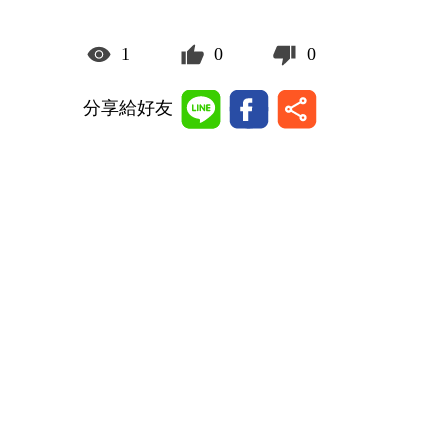
1
0
0
分享給好友