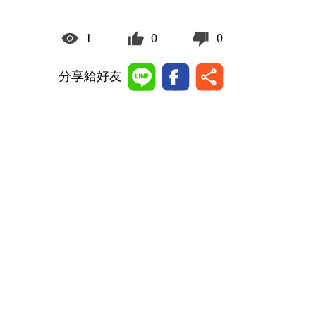
1
0
0
分享給好友