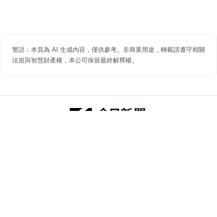
警語：本頁為 AI 生成內容，僅供參考。非商業用途，轉載請遵守相關
法規與智慧財產權，本公司保留最終解釋權。
防詐聲明
著作權聲明
免責聲明
關於我們
隱私權聲明
合作提案
追蹤 NOWNEWS 今日新聞