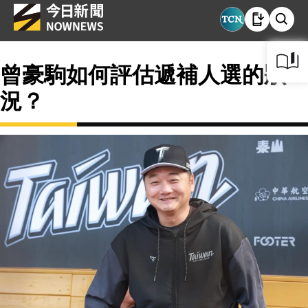
曾豪駒如何評估遞補人選的狀
況？