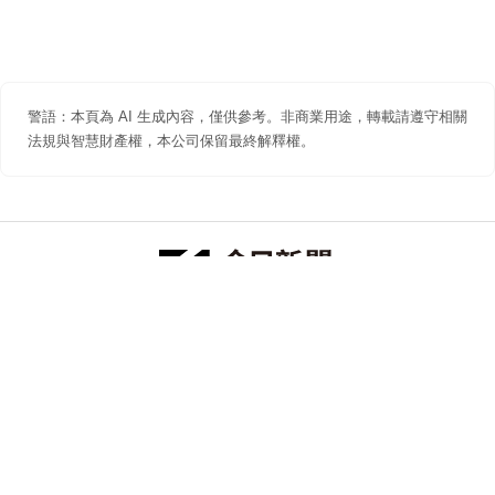
警語：本頁為 AI 生成內容，僅供參考。非商業用途，轉載請遵守相關
法規與智慧財產權，本公司保留最終解釋權。
防詐聲明
著作權聲明
免責聲明
關於我們
隱私權聲明
合作提案
追蹤 NOWNEWS 今日新聞