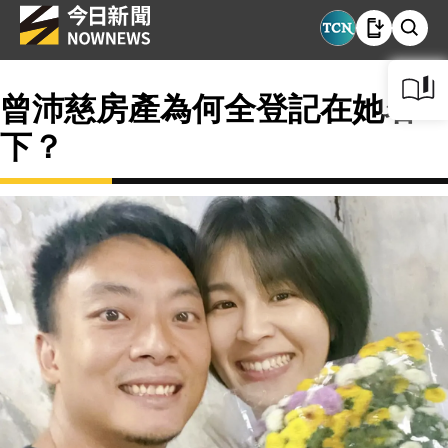
曾沛慈房產為何全登記在她名
下？