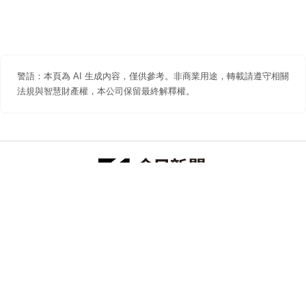
警語：本頁為 AI 生成內容，僅供參考。非商業用途，轉載請遵守相關
法規與智慧財產權，本公司保留最終解釋權。
防詐聲明
著作權聲明
免責聲明
關於我們
隱私權聲明
合作提案
追蹤 NOWNEWS 今日新聞