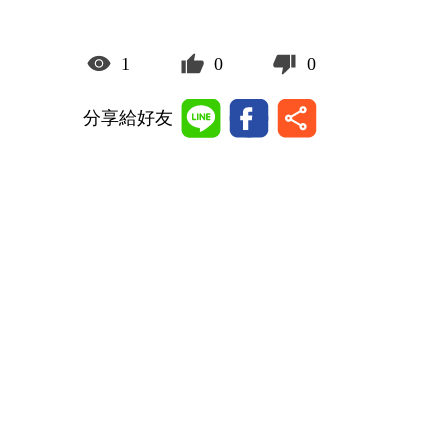
1
0
0
分享給好友