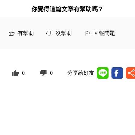
你覺得這篇文章有幫助嗎？
有幫助
沒幫助
回報問題
0
0
分享給好友