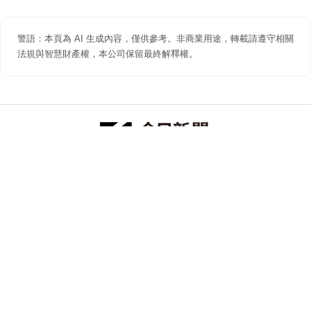
警語：本頁為 AI 生成內容，僅供參考。非商業用途，轉載請遵守相關
法規與智慧財產權，本公司保留最終解釋權。
防詐聲明
著作權聲明
免責聲明
關於我們
隱私權聲明
合作提案
追蹤 NOWNEWS 今日新聞