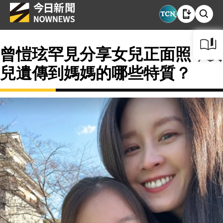
曾愷玹罕見分享女兒正面照，女
兒遺傳到媽媽的哪些特質？