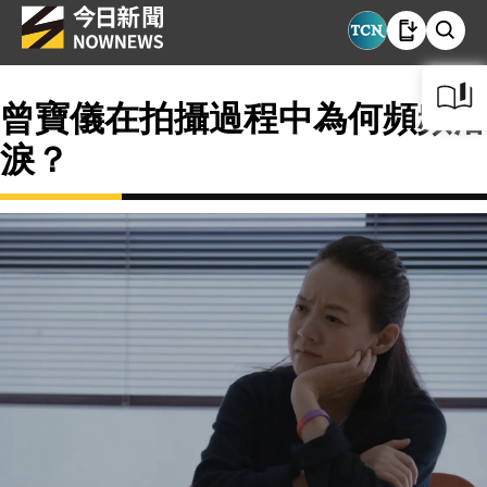
曾寶儀在拍攝過程中為何頻頻落
淚？