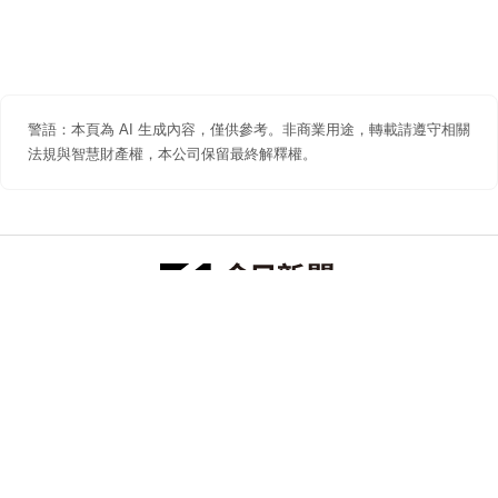
警語：本頁為 AI 生成內容，僅供參考。非商業用途，轉載請遵守相關
法規與智慧財產權，本公司保留最終解釋權。
防詐聲明
著作權聲明
免責聲明
關於我們
隱私權聲明
合作提案
追蹤 NOWNEWS 今日新聞