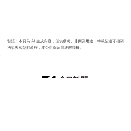
警語：本頁為 AI 生成內容，僅供參考。非商業用途，轉載請遵守相關
法規與智慧財產權，本公司保留最終解釋權。
防詐聲明
著作權聲明
免責聲明
關於我們
隱私權聲明
合作提案
追蹤 NOWNEWS 今日新聞