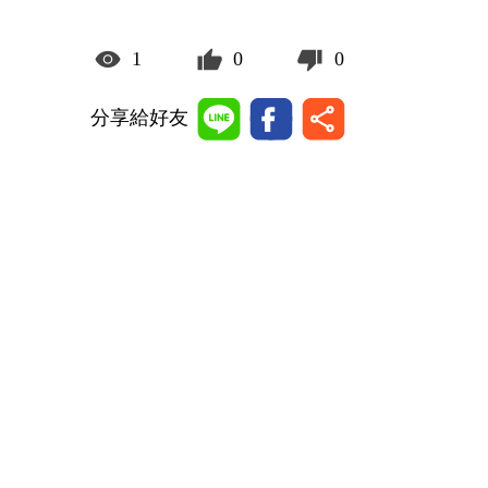
1
0
0
分享給好友