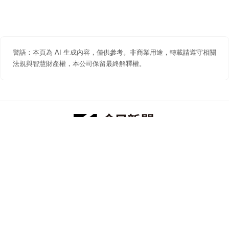
警語：本頁為 AI 生成內容，僅供參考。非商業用途，轉載請遵守相關
法規與智慧財產權，本公司保留最終解釋權。
防詐聲明
著作權聲明
免責聲明
關於我們
隱私權聲明
合作提案
追蹤 NOWNEWS 今日新聞