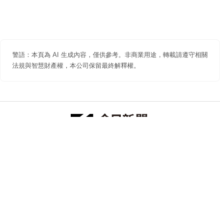
警語：本頁為 AI 生成內容，僅供參考。非商業用途，轉載請遵守相關
法規與智慧財產權，本公司保留最終解釋權。
防詐聲明
著作權聲明
免責聲明
關於我們
隱私權聲明
合作提案
追蹤 NOWNEWS 今日新聞