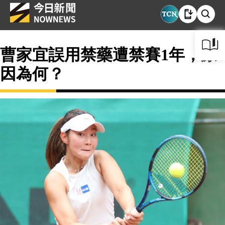
曹家宜誤用禁藥遭禁賽1年，原
因為何？