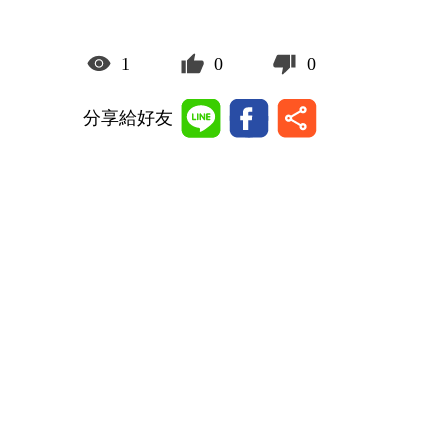
1
0
0
分享給好友