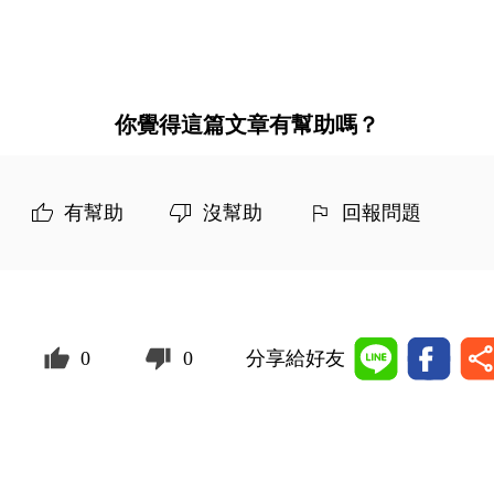
你覺得這篇文章有幫助嗎？
有幫助
沒幫助
回報問題
0
0
分享給好友