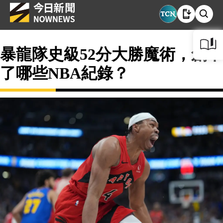
暴龍隊史級52分大勝魔術，創下
了哪些NBA紀錄？