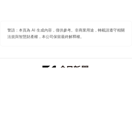
警語：本頁為 AI 生成內容，僅供參考。非商業用途，轉載請遵守相關
法規與智慧財產權，本公司保留最終解釋權。
防詐聲明
著作權聲明
免責聲明
關於我們
隱私權聲明
合作提案
追蹤 NOWNEWS 今日新聞