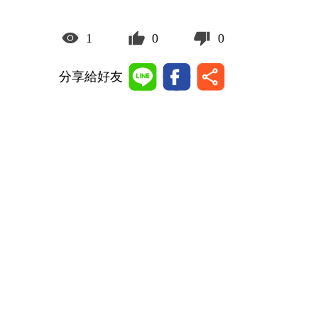
1
0
0
分享給好友