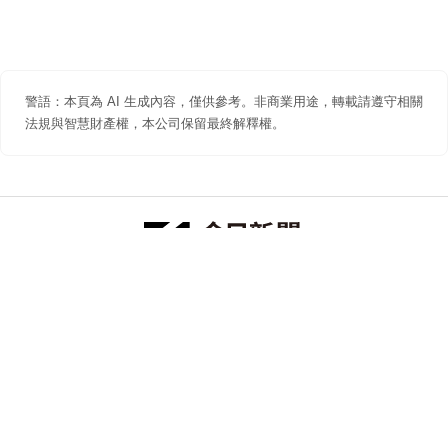
警語：本頁為 AI 生成內容，僅供參考。非商業用途，轉載請遵守相關
法規與智慧財產權，本公司保留最終解釋權。
防詐聲明
著作權聲明
免責聲明
關於我們
隱私權聲明
合作提案
追蹤 NOWNEWS 今日新聞