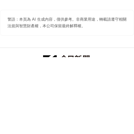
警語：本頁為 AI 生成內容，僅供參考。非商業用途，轉載請遵守相關
法規與智慧財產權，本公司保留最終解釋權。
防詐聲明
著作權聲明
免責聲明
關於我們
隱私權聲明
合作提案
追蹤 NOWNEWS 今日新聞