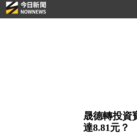
晟德轉投資
達8.81元？