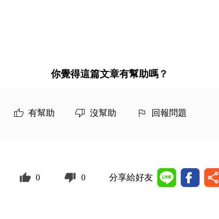
你覺得這篇文章有幫助嗎？
有幫助
沒幫助
回報問題
0
0
分享給好友