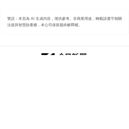
警語：本頁為 AI 生成內容，僅供參考。非商業用途，轉載請遵守相關
法規與智慧財產權，本公司保留最終解釋權。
防詐聲明
著作權聲明
免責聲明
關於我們
隱私權聲明
合作提案
追蹤 NOWNEWS 今日新聞