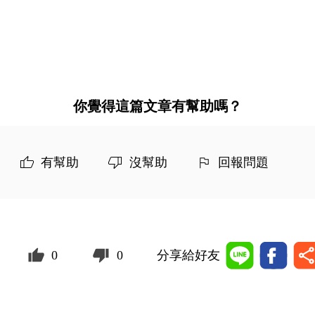
你覺得這篇文章有幫助嗎？
有幫助
沒幫助
回報問題
0
0
分享給好友