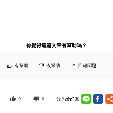
你覺得這篇文章有幫助嗎？
有幫助
沒幫助
回報問題
0
0
分享給好友