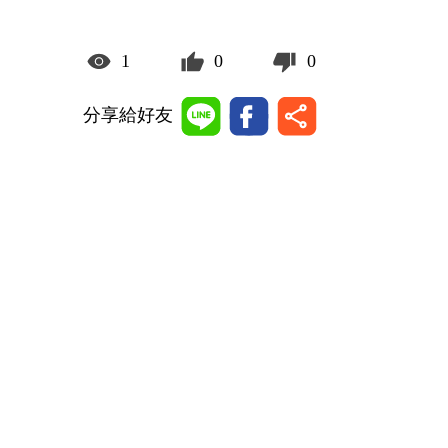
1
0
0
分享給好友