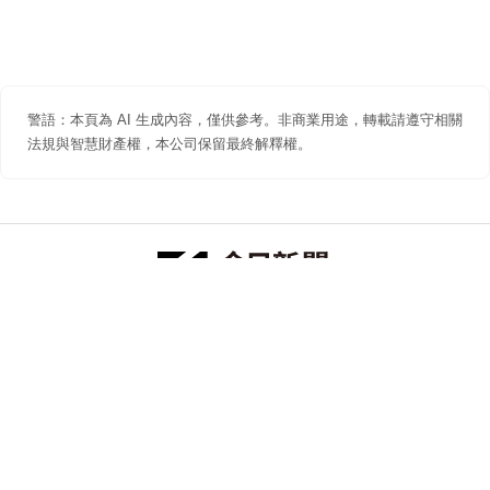
警語：本頁為 AI 生成內容，僅供參考。非商業用途，轉載請遵守相關
法規與智慧財產權，本公司保留最終解釋權。
防詐聲明
著作權聲明
免責聲明
關於我們
隱私權聲明
合作提案
追蹤 NOWNEWS 今日新聞