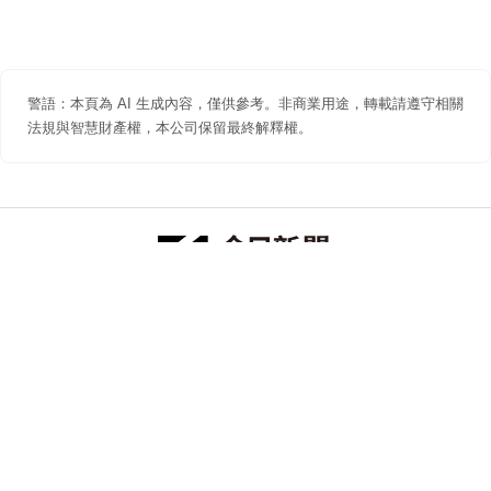
警語：本頁為 AI 生成內容，僅供參考。非商業用途，轉載請遵守相關
法規與智慧財產權，本公司保留最終解釋權。
防詐聲明
著作權聲明
免責聲明
關於我們
隱私權聲明
合作提案
追蹤 NOWNEWS 今日新聞