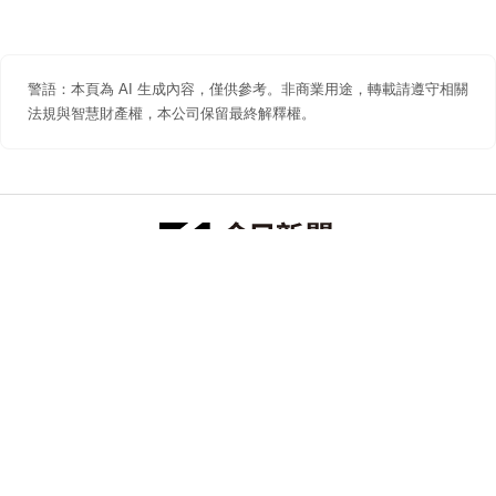
警語：本頁為 AI 生成內容，僅供參考。非商業用途，轉載請遵守相關
法規與智慧財產權，本公司保留最終解釋權。
防詐聲明
著作權聲明
免責聲明
關於我們
隱私權聲明
合作提案
追蹤 NOWNEWS 今日新聞