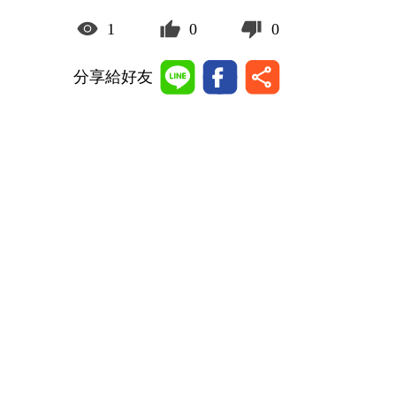
1
0
0
分享給好友