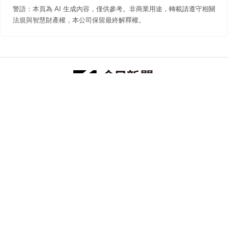
警語：本頁為 AI 生成內容，僅供參考。非商業用途，轉載請遵守相關
法規與智慧財產權，本公司保留最終解釋權。
防詐聲明
著作權聲明
免責聲明
關於我們
隱私權聲明
合作提案
追蹤 NOWNEWS 今日新聞
© 今日傳媒(股)公司版權所有，非經授權，不許轉載本網站內容 ©