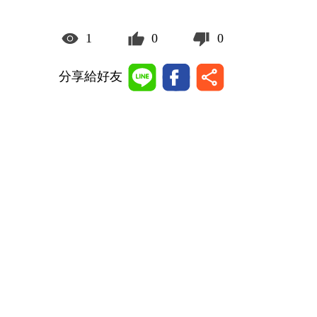
1
0
0
分享給好友