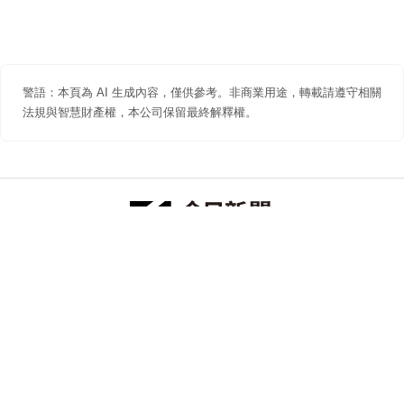
警語：本頁為 AI 生成內容，僅供參考。非商業用途，轉載請遵守相關
法規與智慧財產權，本公司保留最終解釋權。
防詐聲明
著作權聲明
免責聲明
關於我們
隱私權聲明
合作提案
追蹤 NOWNEWS 今日新聞