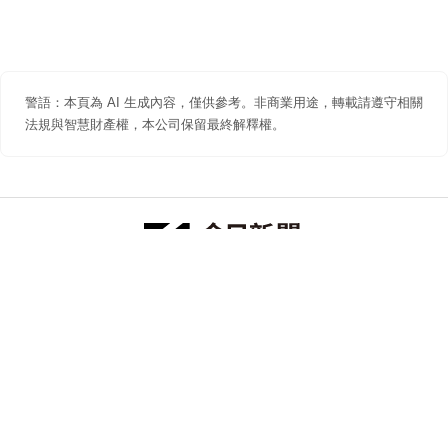
警語：本頁為 AI 生成內容，僅供參考。非商業用途，轉載請遵守相關
法規與智慧財產權，本公司保留最終解釋權。
防詐聲明
著作權聲明
免責聲明
關於我們
隱私權聲明
合作提案
追蹤 NOWNEWS 今日新聞