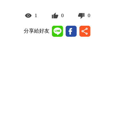
1
0
0
分享給好友