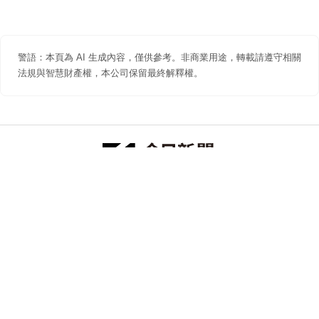
警語：本頁為 AI 生成內容，僅供參考。非商業用途，轉載請遵守相關
法規與智慧財產權，本公司保留最終解釋權。
防詐聲明
著作權聲明
免責聲明
關於我們
隱私權聲明
合作提案
追蹤 NOWNEWS 今日新聞