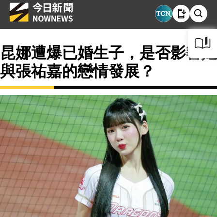
昆娜遭爆已婚生子，是否影響她
與張祐嘉的戀情發展？