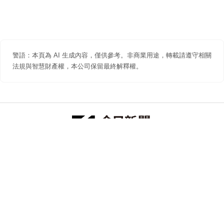
警語：本頁為 AI 生成內容，僅供參考。非商業用途，轉載請遵守相關
法規與智慧財產權，本公司保留最終解釋權。
防詐聲明
著作權聲明
免責聲明
關於我們
隱私權聲明
合作提案
追蹤 NOWNEWS 今日新聞