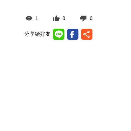
1
0
0
分享給好友