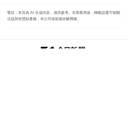
警語：本頁為 AI 生成內容，僅供參考。非商業用途，轉載請遵守相關
法規與智慧財產權，本公司保留最終解釋權。
防詐聲明
著作權聲明
免責聲明
關於我們
隱私權聲明
合作提案
追蹤 NOWNEWS 今日新聞