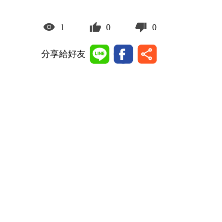
1
0
0
分享給好友