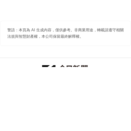
警語：本頁為 AI 生成內容，僅供參考。非商業用途，轉載請遵守相關
法規與智慧財產權，本公司保留最終解釋權。
防詐聲明
著作權聲明
免責聲明
關於我們
隱私權聲明
合作提案
追蹤 NOWNEWS 今日新聞