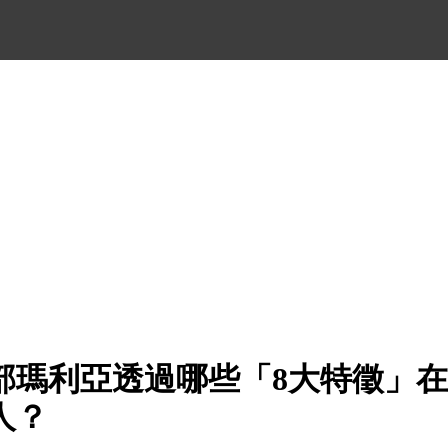
部瑪利亞透過哪些「8大特徵」
人？