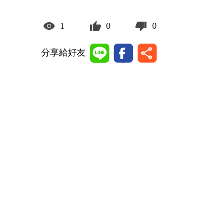
1
0
0
分享給好友