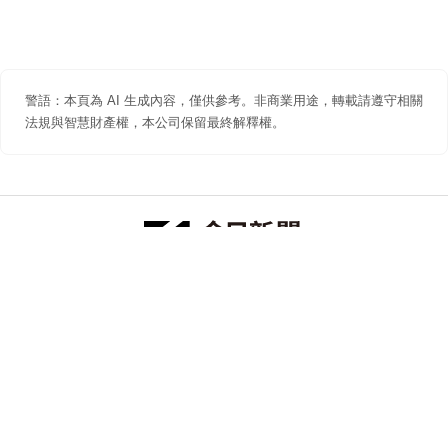
警語：本頁為 AI 生成內容，僅供參考。非商業用途，轉載請遵守相關
法規與智慧財產權，本公司保留最終解釋權。
防詐聲明
著作權聲明
免責聲明
關於我們
隱私權聲明
合作提案
追蹤 NOWNEWS 今日新聞