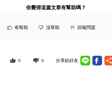
你覺得這篇文章有幫助嗎？
有幫助
沒幫助
回報問題
0
0
分享給好友