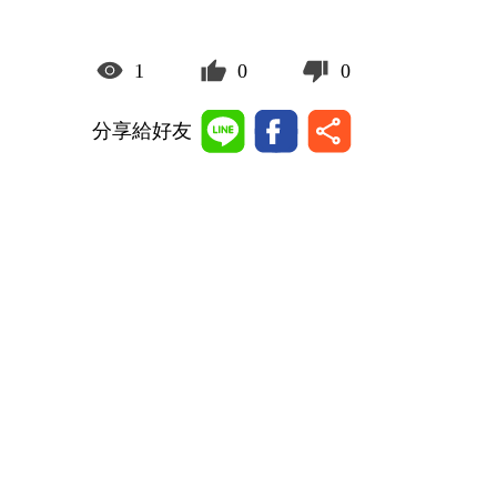
1
0
0
分享給好友