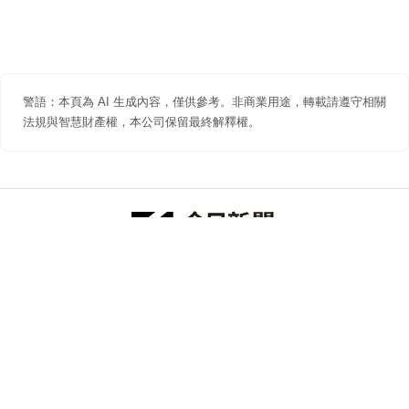
警語：本頁為 AI 生成內容，僅供參考。非商業用途，轉載請遵守相關
法規與智慧財產權，本公司保留最終解釋權。
防詐聲明
著作權聲明
免責聲明
關於我們
隱私權聲明
合作提案
追蹤 NOWNEWS 今日新聞