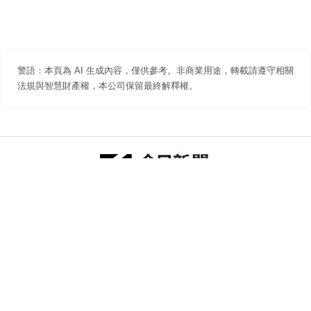
警語：本頁為 AI 生成內容，僅供參考。非商業用途，轉載請遵守相關
法規與智慧財產權，本公司保留最終解釋權。
防詐聲明
著作權聲明
免責聲明
關於我們
隱私權聲明
合作提案
追蹤 NOWNEWS 今日新聞