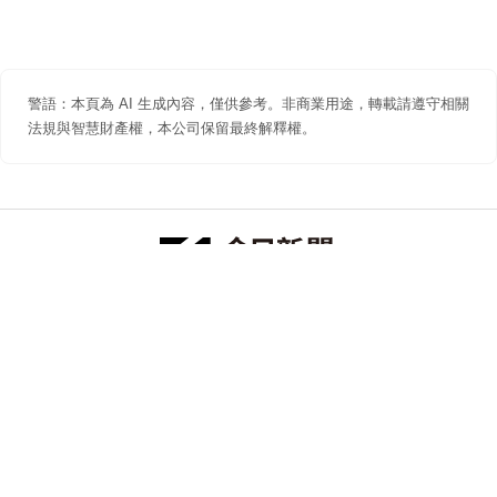
警語：本頁為 AI 生成內容，僅供參考。非商業用途，轉載請遵守相關
法規與智慧財產權，本公司保留最終解釋權。
防詐聲明
著作權聲明
免責聲明
關於我們
隱私權聲明
合作提案
追蹤 NOWNEWS 今日新聞