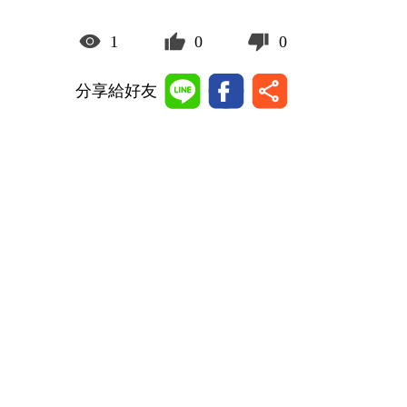
1
0
0
分享給好友