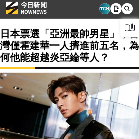
日本票選「亞洲最帥男星」，台
灣僅霍建華一人擠進前五名，為
何他能超越炎亞綸等人？