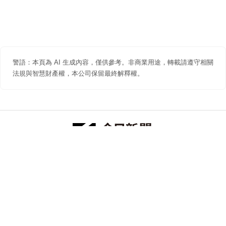
警語：本頁為 AI 生成內容，僅供參考。非商業用途，轉載請遵守相關
法規與智慧財產權，本公司保留最終解釋權。
防詐聲明
著作權聲明
免責聲明
關於我們
隱私權聲明
合作提案
追蹤 NOWNEWS 今日新聞