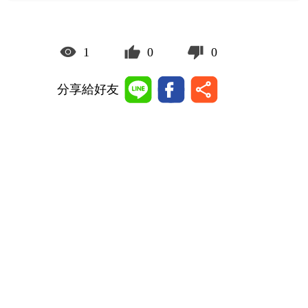
1
0
0
分享給好友