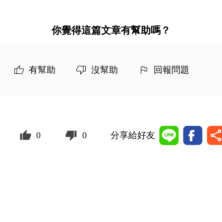
你覺得這篇文章有幫助嗎？
有幫助
沒幫助
回報問題
0
0
分享給好友