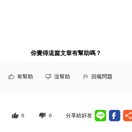
你覺得這篇文章有幫助嗎？
有幫助
沒幫助
回報問題
0
0
分享給好友