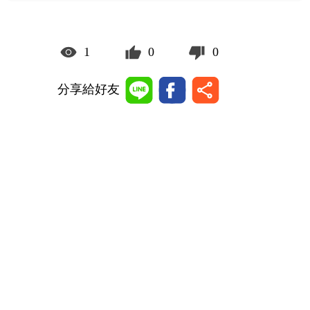
1
0
0
分享給好友