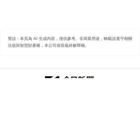
警語：本頁為 AI 生成內容，僅供參考。非商業用途，轉載請遵守相關
法規與智慧財產權，本公司保留最終解釋權。
防詐聲明
著作權聲明
免責聲明
關於我們
隱私權聲明
合作提案
追蹤 NOWNEWS 今日新聞