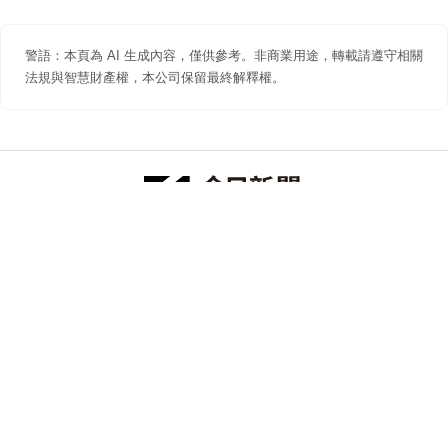
警語：本頁為 AI 生成內容，僅供參考。非商業用途，轉載請遵守相關
法規與智慧財產權，本公司保留最終解釋權。
防詐聲明
著作權聲明
免責聲明
關於我們
隱私權聲明
合作提案
追蹤 NOWNEWS 今日新聞