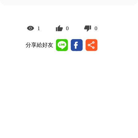
1
0
0
分享給好友