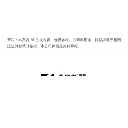
警語：本頁為 AI 生成內容，僅供參考。非商業用途，轉載請遵守相關
法規與智慧財產權，本公司保留最終解釋權。
防詐聲明
著作權聲明
免責聲明
關於我們
隱私權聲明
合作提案
追蹤 NOWNEWS 今日新聞