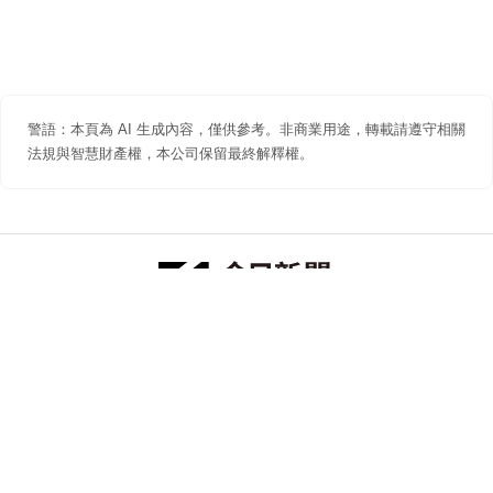
警語：本頁為 AI 生成內容，僅供參考。非商業用途，轉載請遵守相關
法規與智慧財產權，本公司保留最終解釋權。
防詐聲明
著作權聲明
免責聲明
關於我們
隱私權聲明
合作提案
追蹤 NOWNEWS 今日新聞