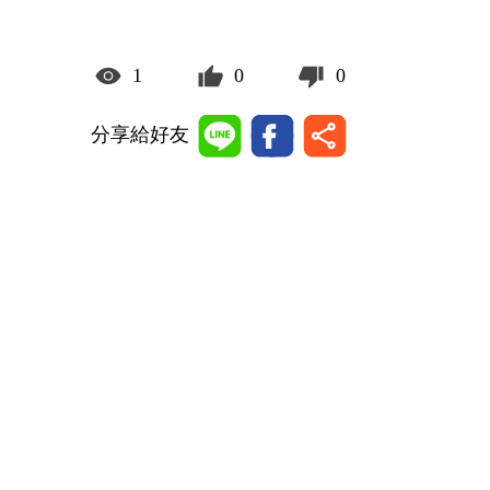
1
0
0
分享給好友