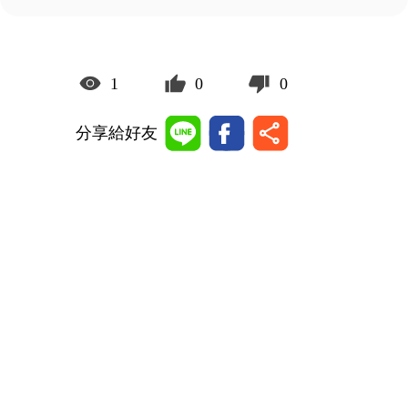
1
0
0
分享給好友