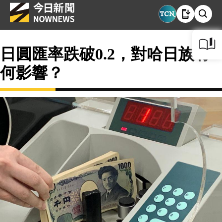
日圓匯率跌破0.2，對哈日族有
何影響？