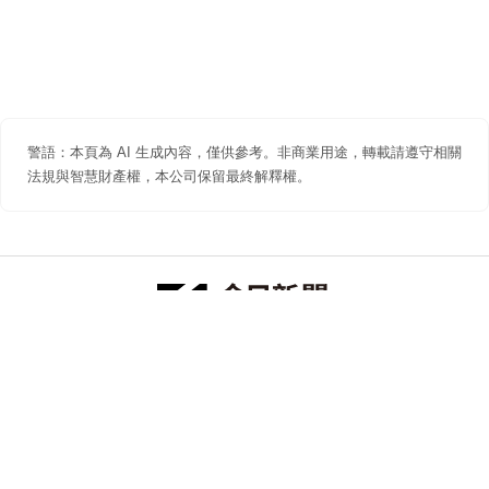
警語：本頁為 AI 生成內容，僅供參考。非商業用途，轉載請遵守相關
法規與智慧財產權，本公司保留最終解釋權。
防詐聲明
著作權聲明
免責聲明
關於我們
隱私權聲明
合作提案
追蹤 NOWNEWS 今日新聞