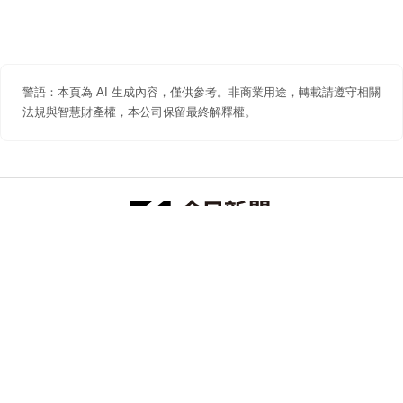
警語：本頁為 AI 生成內容，僅供參考。非商業用途，轉載請遵守相關
法規與智慧財產權，本公司保留最終解釋權。
防詐聲明
著作權聲明
免責聲明
關於我們
隱私權聲明
合作提案
追蹤 NOWNEWS 今日新聞