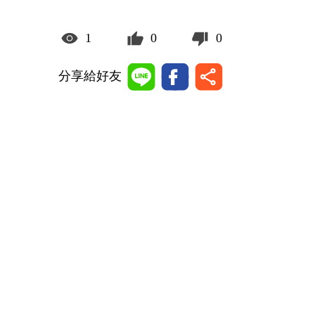
1
0
0
分享給好友